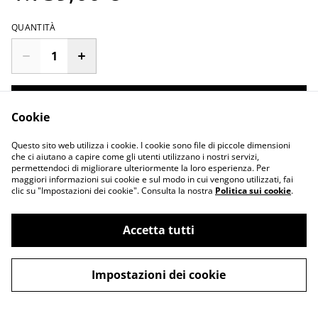
QUANTITÀ
Acquista ora
Cookie
Aggiungi al carrello
Questo sito web utilizza i cookie. I cookie sono file di piccole dimensioni
che ci aiutano a capire come gli utenti utilizzano i nostri servizi,
permettendoci di migliorare ulteriormente la loro esperienza. Per
maggiori informazioni sui cookie e sul modo in cui vengono utilizzati, fai
clic su "Impostazioni dei cookie". Consulta la nostra
Politica sui cookie
.
Accetta tutti
Contattaci
Termini legali
Informativa sulla
Politica sui Cookie
privacy
Impostazioni dei cookie
Supporto Clienti