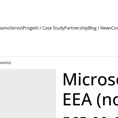
Siamo
Servizi
Progetti / Case Study
Partnership
Blog / News
Con
Teams)
Micros
EEA (n