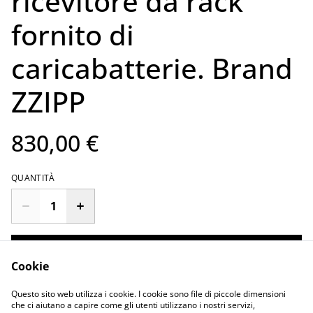
ricevitore da rack
fornito di
caricabatterie. Brand
ZZIPP
830,00 €
QUANTITÀ
Acquista ora
Cookie
Aggiungi al carrello
Questo sito web utilizza i cookie. I cookie sono file di piccole dimensioni
che ci aiutano a capire come gli utenti utilizzano i nostri servizi,